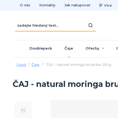
O nás
Kontakty
Jak nakupovat
Více
Doublepack
Čaje
Ořechy
Úvod
Čaje
ČAJ - natural moringa brusinka 250g
ČAJ - natural moringa br