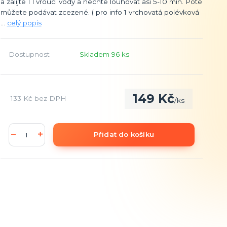
a zalijte 1 l vroucí vody a nechte louhovat asi 5-10 min. Poté
můžete podávat zcezené. ( pro info 1 vrchovatá polévková
...
celý popis
Dostupnost
Skladem 96 ks
149 Kč
133 Kč
bez DPH
/
ks
Přidat do košíku