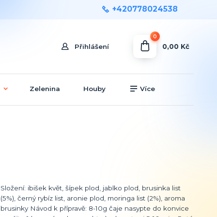
+420778024538
0
0,00 Kč
Přihlášení
Zelenina
Houby
Více
Složení: ibišek květ, šípek plod, jablko plod, brusinka list
(5%), černý rybíz list, aronie plod, moringa list (2%), aroma
brusinky Návod k přípravě: 8-10g čaje nasypte do konvice