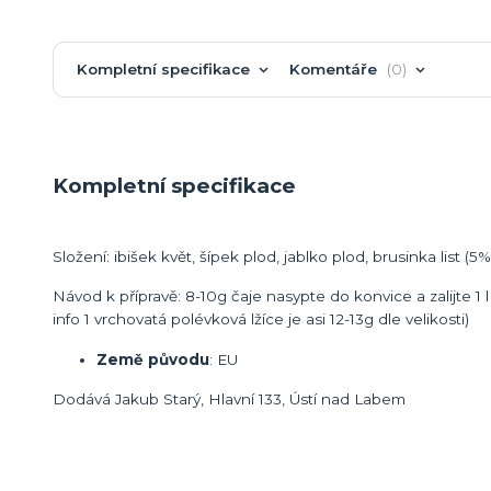
Kompletní specifikace
Komentáře
0
Kompletní specifikace
Složení: ibišek květ, šípek plod, jablko plod, brusinka list (5%
Návod k přípravě: 8-10g čaje nasypte do konvice a zalijte 1
info 1 vrchovatá polévková lžíce je asi 12-13g dle velikosti)
Země původu
: EU
Dodává Jakub Starý, Hlavní 133, Ústí nad Labem