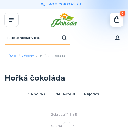
+420778024538
0
Úvod
Ořechy
Hořká čokoláda
Hořká čokoláda
Nejnovější
Nejlevnější
Nejdražší
Zobrazuji 1-5 z 5
strana
z 1