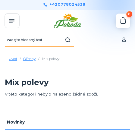
+420778024538
0
Úvod
Ořechy
Mix polevy
Mix polevy
V této kategorii nebylo nalezeno žádné zboží.
Novinky