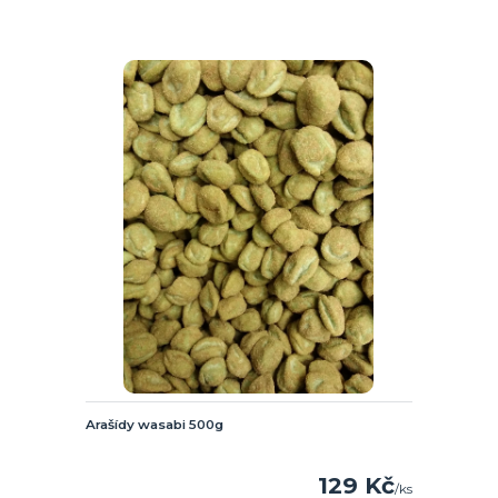
Arašídy wasabi 500g
129 Kč
/
ks