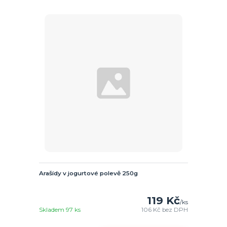
Arašídy v jogurtové polevě 250g
119 Kč
/
ks
Skladem 97 ks
106 Kč
bez DPH