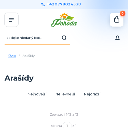
+420778024538
0
Úvod
Arašídy
Arašídy
Nejnovější
Nejlevnější
Nejdražší
Zobrazuji 1-13 z 13
strana
z 1