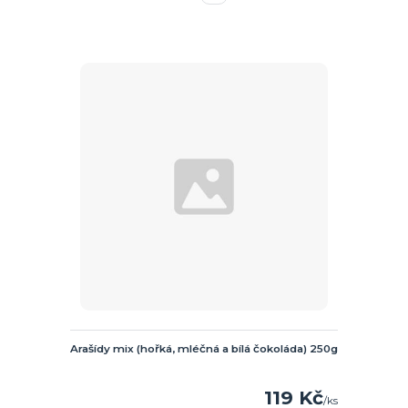
Arašídy mix (hořká, mléčná a bílá čokoláda) 250g
119 Kč
/
ks