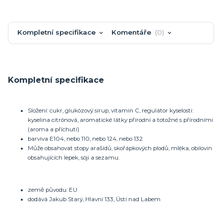
Kompletní specifikace
Komentáře
0
Kompletní specifikace
Složení: cukr, glukózový sirup, vitamin C, regulátor kyselosti:
kyselina citrónová, aromatické látky přírodní a totožné s přírodními
(aroma a příchutí)
barviva E104, nebo 110, nebo 124, nebo 132
Může obsahovat stopy arašídů, skořápkových plodů, mléka, obilovin
obsahujících lepek, sóji a sezamu.
země původu: EU
dodává Jakub Starý, Hlavní 133, Ústí nad Labem