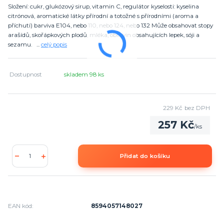
Složení: cukr, glukózový sirup, vitamin C, regulátor kyselosti: kyselina
citrónová, aromatické látky přírodní a totožné s přírodními (aroma a
příchutí) barviva E104, nebo 110, nebo 124, nebo 132 Může obsahovat stopy
arašídů, skořápkových plodů, mléka, obilovin obsahujících lepek, sóji a
sezamu. ...
celý popis
Dostupnost
skladem 98 ks
229 Kč
bez DPH
257 Kč
/
ks
Přidat do košíku
EAN kód:
8594057148027