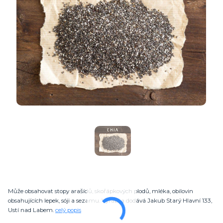
Může obsahovat stopy arašídů, skořápkových plodů, mléka, obilovin
obsahujících lepek, sóji a sezamu. Vyrábí a dodává Jakub Starý Hlavní 133,
Ustí nad Labem.
celý popis