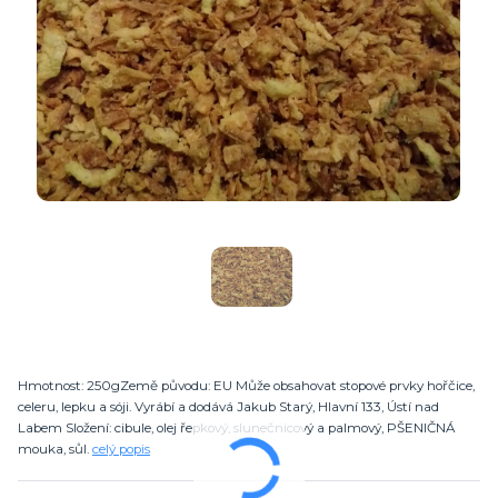
Hmotnost: 250gZemě původu: EU Může obsahovat stopové prvky hořčice,
celeru, lepku a sóji. Vyrábí a dodává Jakub Starý, Hlavní 133, Ústí nad
Labem Složení: cibule, olej řepkový, slunečnicový a palmový, PŠENIČNÁ
mouka, sůl.
celý popis