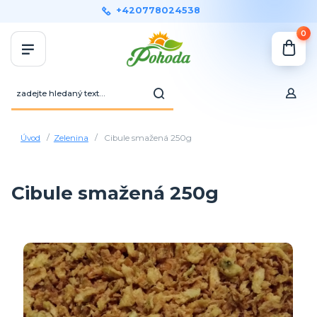
+420778024538
0
Úvod
Zelenina
Cibule smažená 250g
Cibule smažená 250g