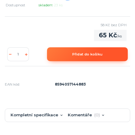
Dostupnost
skladem 23 ks
58 Kč
bez DPH
65 Kč
/
ks
Přidat do košíku
EAN kód:
8594057144883
Kompletní specifikace
Komentáře
0