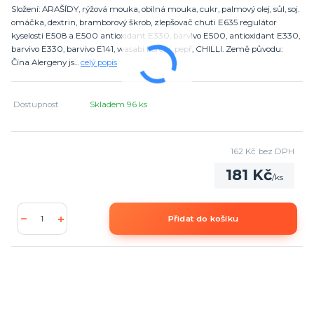
Složení: ARAŠÍDY, rýžová mouka, obilná mouka, cukr, palmový olej, sůl, soj.
omáčka, dextrin, bramborový škrob, zlepšovač chuti E635 regulátor
kyselosti E508 a E500 antioxidant E330, barvivo E500, antioxidant E330,
barvivo E330, barvivo E141, wasabi koření, pepř, CHILLI. Země původu:
Čína Alergeny js...
celý popis
Dostupnost
Skladem 96 ks
162 Kč
bez DPH
181 Kč
/
ks
Přidat do košíku