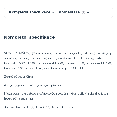
Kompletní specifikace
Komentáře
1
Kompletní specifikace
Složení: ARAŠÍDY, rýžová mouka, obilná mouka, cukr, palmový olej, sůl, soj.
omáčka, dextrin, bramborový škrob, zlepšovač chuti E635 regulátor
kyselosti E508 a E500 antioxidant E330, barvivo E500, antioxidant E330,
barvivo E330, barvivo E141, wasabi koření, pepř, CHILLI.
Země původu: Čína
Alergeny jsou označeny velkým písmem.
Může obsahovat stopy skořápkových plodů, mléka, obilovin obsahujících
lepek, sóji a sezamu.
dodává Jakub Starý, Hlavní 133, Ústí nad Labem.