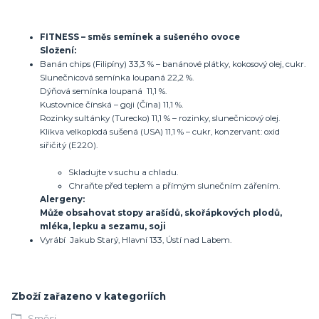
FITNESS – směs semínek a sušeného ovoce
Složení:
Banán chips (Filipíny) 33,3 % – banánové plátky, kokosový olej, cukr.
Slunečnicová semínka loupaná 22,2 %.
Dýňová semínka loupaná 11,1 %.
Kustovnice čínská – goji (Čína) 11,1 %.
Rozinky sultánky (Turecko) 11,1 % – rozinky, slunečnicový olej.
Klikva velkoplodá sušená (USA) 11,1 % – cukr, konzervant: oxid
siřičitý (E220).
Skladujte v suchu a chladu.
Chraňte před teplem a přímým slunečním zářením.
Alergeny:
Může obsahovat stopy arašídů, skořápkových plodů,
mléka, lepku a sezamu, soji
Vyrábí Jakub Starý, Hlavní 133, Ústí nad Labem.
Zboží zařazeno v kategoriích
Směsi