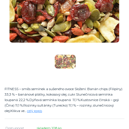
FITNESS – směs semínek a sušeného ovoce Složení: Banán chips (Filipíny)
33,3 % – banánové plátky, kokosový olej, cukr.Slunečnicová semínka
loupaná 22,2 %.Dýňová semínka loupaná 11,1 %.Kustovnice čínská – goji
(Čína) 11,1 %.Rozinky sultánky (Turecko) 11,1 % – rozinky, slunečnicový
olej.Klikva ve...
celý popis
Dostupnost
skladem 108 ks