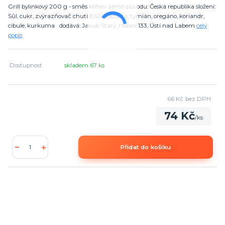
Grill bylinkový 200 g - směs koření země původu: Česká republika složení:
Sůl, cukr, zvýrazňovač chuti E621, bazalka, tymián, oregáno, koriandr,
cibule, kurkuma dodává: Jakub Starý, Hlavní 133, Ústí nad Labem
celý
popis
Dostupnost
skladem 67 ks
66 Kč
bez DPH
74 Kč
/
ks
Přidat do košíku