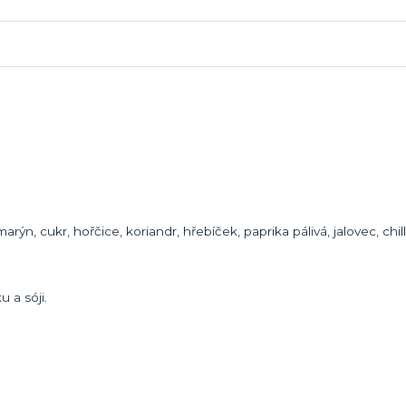
rýn, cukr, hořčice, koriandr, hřebíček, paprika pálivá, jalovec, chil
 a sóji.