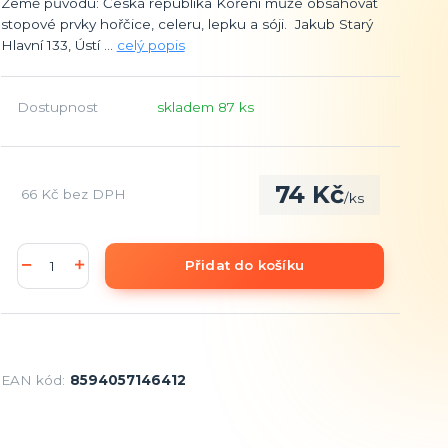
Země původu: Česká republika Koření může obsahovat
stopové prvky hořčice, celeru, lepku a sóji. Jakub Starý
Hlavní 133, Ústí ...
celý popis
Dostupnost
skladem 87 ks
74 Kč
66 Kč
bez DPH
/
ks
Přidat do košíku
EAN kód:
8594057146412