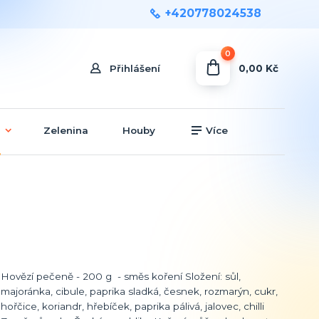
+420778024538
0
0,00 Kč
Přihlášení
Zelenina
Houby
Více
Hovězí pečeně - 200 g - směs koření Složení: sůl,
majoránka, cibule, paprika sladká, česnek, rozmarýn, cukr,
hořčice, koriandr, hřebíček, paprika pálivá, jalovec, chilli