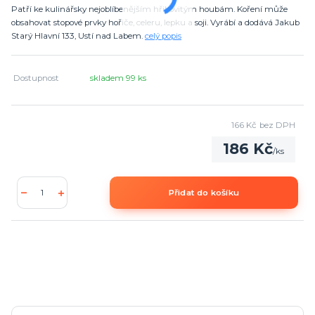
Patří ke kulinářsky nejoblíbenějším hřibovitým houbám. Koření může
obsahovat stopové prvky hořiče, celeru, lepku a soji. Vyrábí a dodává Jakub
Starý Hlavní 133, Ustí nad Labem.
celý popis
Dostupnost
skladem 99 ks
166 Kč
bez DPH
186 Kč
/
ks
Přidat do košíku