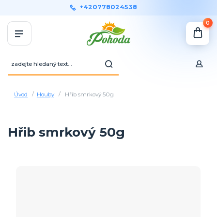
+420778024538
0
Úvod
Houby
Hřib smrkový 50g
Hřib smrkový 50g