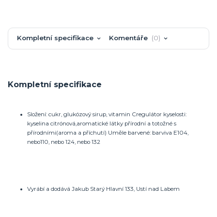
Kompletní specifikace
Komentáře
0
Kompletní specifikace
Složení: cukr, glukózový sirup, vitamin Cregulátor kyselosti:
kyselina citrónová,aromatické látky přírodní a totožné s
přírodními(aroma a příchutí) Uměle barvené: barviva E104,
nebo110, nebo 124, nebo 132
Vyrábí a dodává Jakub Starý Hlavní 133, Ustí nad Labem