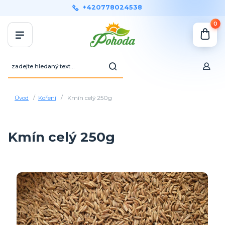
+420778024538
0
Úvod
Koření
Kmín celý 250g
Kmín celý 250g