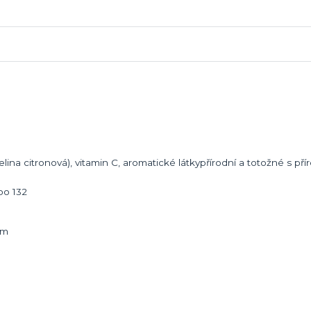
selina citronová), vitamin C, aromatické látkypřírodní a totožné s př
bo 132
em