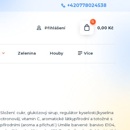
+420778024538
0
0,00 Kč
Přihlášení
Zelenina
Houby
Více
Složení: cukr, glukózový sirup, regulátor kyselosti,(kyselina
citronová), vitamin C, aromatické látkypřírodní a totožné s
přírodními (aroma a příchutí ) Uměle barvené: barvivo E104,