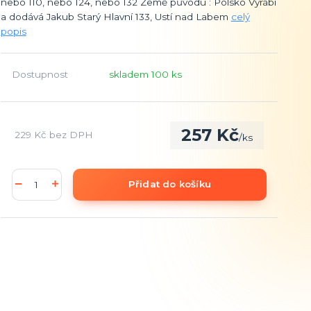
nebo 110, nebo 124, nebo 132 Země původu : Polsko Vyrábí
a dodává Jakub Starý Hlavní 133, Ustí nad Labem
celý
popis
Dostupnost
skladem 100 ks
257 Kč
229 Kč
bez DPH
/
ks
Přidat do košíku