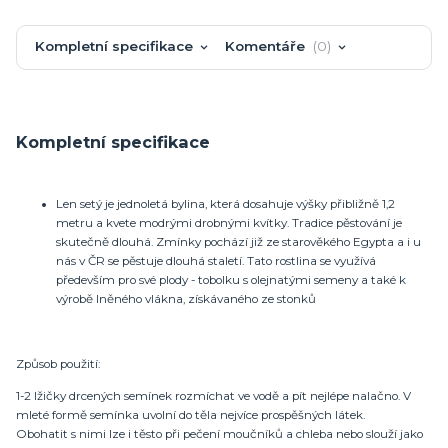
Kompletní specifikace
Komentáře
0
Kompletní specifikace
Len setý je jednoletá bylina, která dosahuje výšky přibližně 1,2
metru a kvete modrými drobnými kvítky. Tradice pěstování je
skutečně dlouhá. Zmínky pochází již ze starověkého Egypta a i u
nás v ČR se pěstuje dlouhá staletí. Tato rostlina se využívá
především pro své plody - tobolku s olejnatými semeny a také k
výrobě lněného vlákna, získávaného ze stonků
Způsob použití:
1-2 lžičky drcených semínek rozmíchat ve vodě a pít nejlépe nalačno. V
mleté formě semínka uvolní do těla nejvíce prospěšných látek.
Obohatit s nimi lze i těsto při pečení moučníků a chleba nebo slouží jako