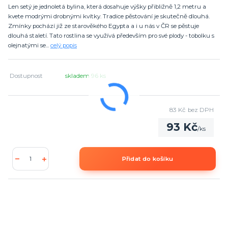
Len setý je jednoletá bylina, která dosahuje výšky přibližně 1,2 metru a
kvete modrými drobnými kvítky. Tradice pěstování je skutečně dlouhá.
Zmínky pochází již ze starověkého Egypta a i u nás v ČR se pěstuje
dlouhá staletí. Tato rostlina se využívá především pro své plody - tobolku s
olejnatými se...
celý popis
Dostupnost
skladem 96 ks
83 Kč
bez DPH
93 Kč
/
ks
Přidat do košíku