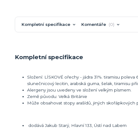
Kompletní specifikace
Komentáře
0
Kompletní specifikace
Složení: LÍSKOVÉ ořechy - jádra 31%. tiramisu polev
slunečnicový lecitin, arabská guma, šelak, tiramisu p
Alergeny jsou uvedeny ve složení velkým písmem.
Země původu: Velká Británie
Může obsahovat stopy arašídů, jiných skořápkových pl
dodává Jakub Starý, Hlavní 133, Ústí nad Labem