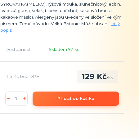
SYROVÁTKA(MLÉKO), rýžová mouka, slunečnicový lecitin,
arabská guma, šelak, tiramisu příchuť, kakaová hmota,
kakaové máslo). Alergeny jsou uvedeny ve složení velkým
písmem. Země původu: Velká Británie Může obsah...
celý
popis
Dostupnost
Skladem 97 ks
129 Kč
115 Kč
bez DPH
/
ks
Přidat do košíku