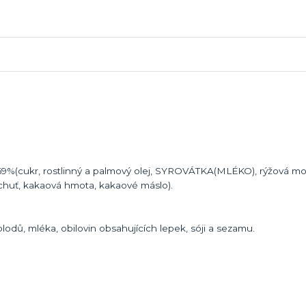
a 69%(cukr, rostlinný a palmový olej, SYROVÁTKA(MLÉKO), rýžová m
říchuť, kakaová hmota, kakaové máslo).
odů, mléka, obilovin obsahujících lepek, sóji a sezamu.