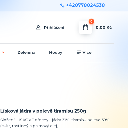
+420778024538
0
0,00 Kč
Přihlášení
Zelenina
Houby
Více
Lísková jádra v polevě tiramisu 250g
Složení: LÍSKOVÉ ořechy - jádra 31%. tiramisu poleva 69%
(cukr, rostlinný a palmový olej,