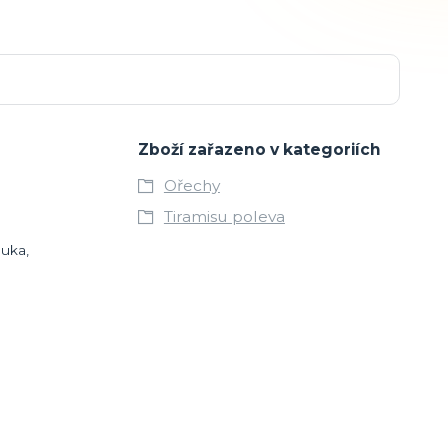
Zboží zařazeno v kategoriích
Ořechy
Tiramisu poleva
ouka,