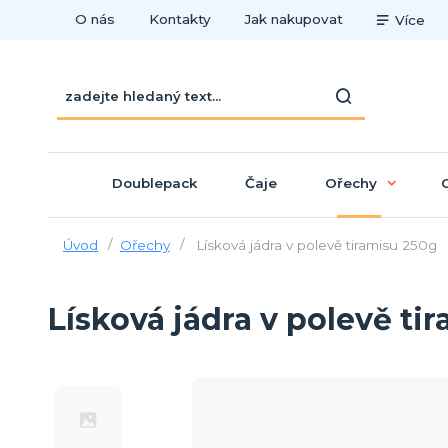
O nás
Kontakty
Jak nakupovat
Více
Doublepack
Čaje
Ořechy
Úvod
Ořechy
Lísková jádra v polevě tiramisu 250g
Lísková jádra v polevě ti