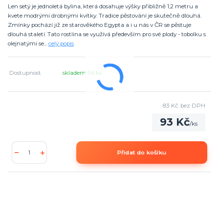
Len setý je jednoletá bylina, která dosahuje výšky přibližně 1,2 metru a
kvete modrými drobnými kvítky. Tradice pěstování je skutečně dlouhá.
Zmínky pochází již ze starověkého Egypta a i u nás v ČR se pěstuje
dlouhá staletí. Tato rostlina se využívá především pro své plody - tobolku s
olejnatými se...
celý popis
Dostupnost
skladem 96 ks
83 Kč
bez DPH
93 Kč
/
ks
Přidat do košíku