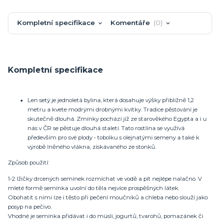
Kompletní specifikace
Komentáře
0
Kompletní specifikace
Len setý je jednoletá bylina, která dosahuje výšky přibližně 1,2
metru a kvete modrými drobnými kvítky. Tradice pěstování je
skutečně dlouhá. Zmínky pochází již ze starověkého Egypta a i u
nás v ČR se pěstuje dlouhá staletí. Tato rostlina se využívá
především pro své plody - tobolku s olejnatými semeny a také k
výrobě lněného vlákna, získávaného ze stonků.
​Způsob použití:
1-2 lžičky drcených semínek rozmíchat ve vodě a pít nejlépe nalačno. V
mleté formě semínka uvolní do těla nejvíce prospěšných látek.
Obohatit s nimi lze i těsto při pečení moučníků a chleba nebo slouží jako
posyp na pečivo.
Vhodné je semínka přidávat i do müsli, jogurtů, tvarohů, pomazánek či