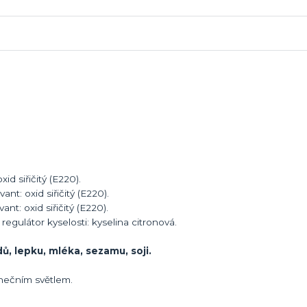
id siřičitý (E220).
t: oxid siřičitý (E220).
nt: oxid siřičitý (E220).
regulátor kyselosti: kyselina citronová.
ů, lepku, mléka, sezamu, soji.
unečním světlem.