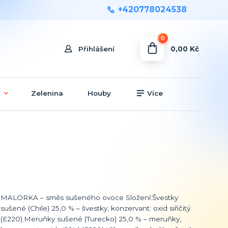
+420778024538
0
0,00 Kč
Přihlášení
Zelenina
Houby
Více
MALORKA – směs sušeného ovoce Složení:Švestky
sušené (Chile) 25,0 % – švestky, konzervant: oxid siřičitý
(E220).Meruňky sušené (Turecko) 25,0 % – meruňky,