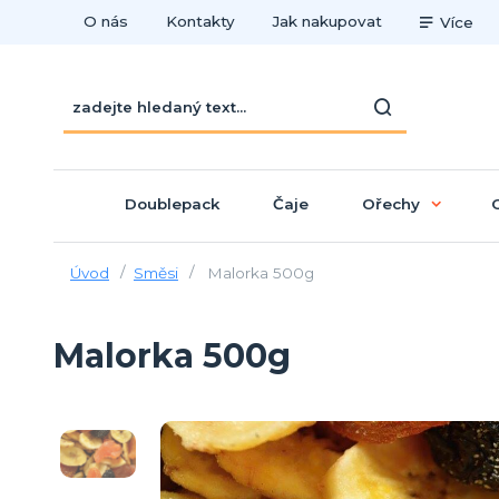
O nás
Kontakty
Jak nakupovat
Více
Doublepack
Čaje
Ořechy
Úvod
Směsi
Malorka 500g
Malorka 500g