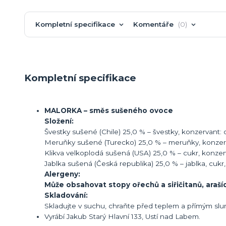
Kompletní specifikace
Komentáře
0
Kompletní specifikace
MALORKA – směs sušeného ovoce
Složení:
Švestky sušené (Chile) 25,0 % – švestky, konzervant: ox
Meruňky sušené (Turecko) 25,0 % – meruňky, konzervan
Klikva velkoplodá sušená (USA) 25,0 % – cukr, konzerva
Jablka sušená (Česká republika) 25,0 % – jablka, cukr, 
Alergeny:
Může obsahovat stopy ořechů a siřičitanů, arašíd
Skladování:
Skladujte v suchu, chraňte před teplem a přímým sl
Vyrábí Jakub Starý Hlavní 133, Ustí nad Labem.