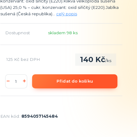
konzervant: oxid siřičitý (E220).Klikva velkoplodá sušená
(USA) 25,0 % – cukr, konzervant: oxid siřičitý (E220).Jablka
sušená (Česká republika)...
celý popis
Dostupnost
skladem 98 ks
140 Kč
125 Kč
bez DPH
/
ks
Přidat do košíku
EAN kód:
8594057145484