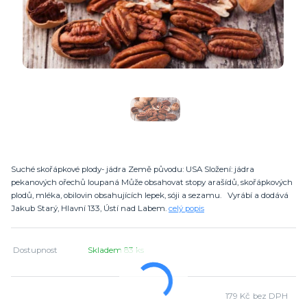
Suché skořápkové plody- jádra Země původu: USA Složení: jádra
pekanových ořechů loupaná Může obsahovat stopy arašídů, skořápkových
plodů, mléka, obilovin obsahujících lepek, sóji a sezamu. Vyrábí a dodává
Jakub Starý, Hlavní 133, Ústí nad Labem.
celý popis
Dostupnost
Skladem 83 ks
179 Kč
bez DPH