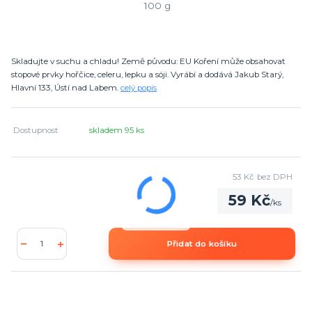
Skladujte v suchu a chladu! Země původu: EU Koření může obsahovat
stopové prvky hořčice, celeru, lepku a sóji. Vyrábí a dodává Jakub Starý,
Hlavní 133, Ústí nad Labem.
celý popis
Dostupnost
skladem 95 ks
53 Kč
bez DPH
59 Kč
/
ks
Přidat do košíku