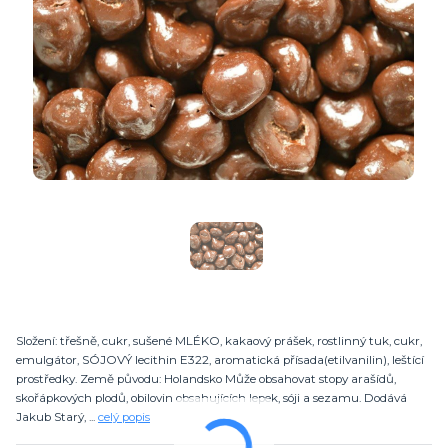
Složení: třešně, cukr, sušené MLÉKO, kakaový prášek, rostlinný tuk, cukr,
emulgátor, SÓJOVÝ lecithin E322, aromatická přísada(etilvanilin), leštící
prostředky. Země původu: Holandsko Může obsahovat stopy arašídů,
skořápkových plodů, obilovin obsahujících lepek, sóji a sezamu. Dodává
Jakub Starý, ...
celý popis