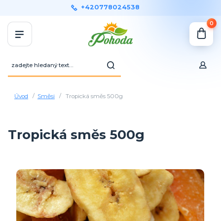
+420778024538
0
Úvod
Směsi
Tropická směs 500g
Tropická směs 500g