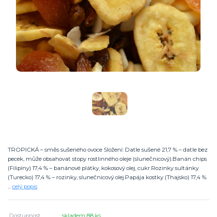
TROPICKÁ – směs sušeného ovoce Složení: Datle sušené 21,7 % – datle bez
pecek, může obsahovat stopy rostlinného oleje (slunečnicový).Banán chips
(Filipíny) 17,4 % – banánové plátky, kokosový olej, cukr.Rozinky sultánky
(Turecko) 17,4 % – rozinky, slunečnicový olej.Papája kostky (Thajsko) 17,4 %
...
celý popis
Dostupnost
skladem 88 ks