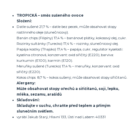
TROPICKÁ – směs sušeného ovoce
Složení:
Datle sušené 21,7 % – datle bez pecek, může obsahovat stopy
rostlinného oleje (slunečnicový).
Banán chips (Filipíny) 17,4 % – banánové plátky, kokosový olej, cukr.
Rozinky sultánky (Turecko) 17,4 % – rozinky, slunečnicový olej.
Papája kostky (Thajsko) 17,4 % – papája, cukr, regulátor kyselosti:
kyselina citronová, konzervant: oxid siřičitý (E220), barviva:
kurkumin (E100), karmín (E120).
Meruňky sušené (Turecko) 17,4 % – meruňky, konzervant: oxid
siřičitý (E220).
Kokos chips 8,7 % – kokos sušený, může obsahovat stopy sířičitanů.
Alergeny:
Může obsahovat stopy ořechů a siřičitanů, soji, lepku,
mléka, sezamu, arašídů
Skladování:
Skladujte v suchu, chraňte před teplem a přímým
slunečním světlem.
vyrábí Jakub Starý, Hlavní 133, Ústí nad Labem 40331