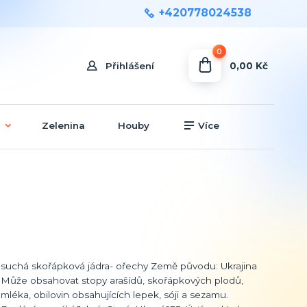
+420778024538
0
0,00 Kč
Přihlášení
Zelenina
Houby
Více
suchá skořápková jádra- ořechy Země původu: Ukrajina
Může obsahovat stopy arašídů, skořápkových plodů,
mléka, obilovin obsahujících lepek, sóji a sezamu.