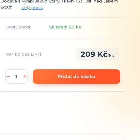
Dodává a vyrábí Jakub Starý, Hlavní 133, Ústí nad Labem
40331
celý popis
Dostupnost
Skladem 80 ks
209 Kč
187 Kč
bez DPH
/
ks
Přidat do košíku