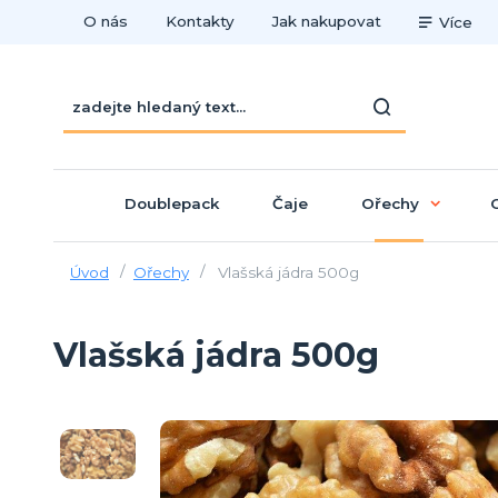
O nás
Kontakty
Jak nakupovat
Více
Doublepack
Čaje
Ořechy
Úvod
Ořechy
Vlašská jádra 500g
Vlašská jádra 500g