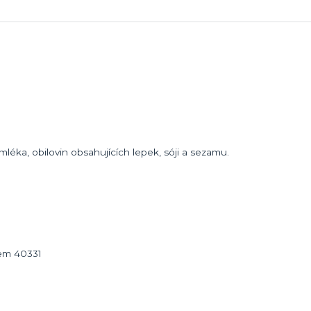
éka, obilovin obsahujících lepek, sóji a sezamu.
bem 40331