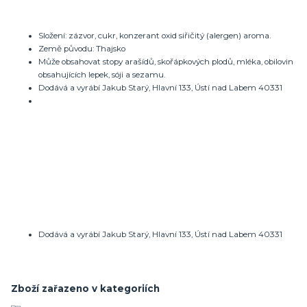
Složení: zázvor, cukr, konzerant oxid siřičitý (alergen) aroma.
Země původu: Thajsko
Může obsahovat stopy arašídů, skořápkových plodů, mléka, obilovin
obsahujících lepek, sóji a sezamu.
Dodává a vyrábí Jakub Starý, Hlavní 133, Ústí nad Labem 40331
Dodává a vyrábí Jakub Starý, Hlavní 133, Ústí nad Labem 40331
Zboží zařazeno v kategoriích