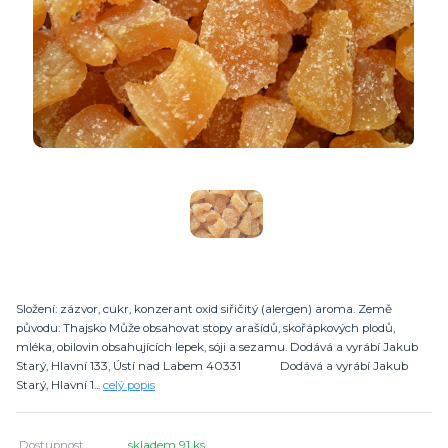
Složení: zázvor, cukr, konzerant oxid siřičitý (alergen) aroma. Země
původu: Thajsko Může obsahovat stopy arašídů, skořápkových plodů,
mléka, obilovin obsahujících lepek, sóji a sezamu. Dodává a vyrábí Jakub
Starý, Hlavní 133, Ústí nad Labem 40331 Dodává a vyrábí Jakub
Starý, Hlavní 1...
celý popis
Dostupnost
skladem 91 ks