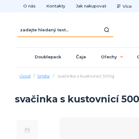
O nás
Kontakty
Jak nakupovat
Více
Doublepack
Čaje
Ořechy
Úvod
Směsi
svačinka s kustovnicí 500g
svačinka s kustovnicí 50