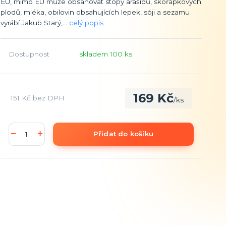
EU, mimo EU může obsahovat stopy arašídů, skořápkových
plodů, mléka, obilovin obsahujících lepek, sóji a sezamu
vyrábí Jakub Starý,...
celý popis
Dostupnost
skladem 100 ks
169 Kč
151 Kč
bez DPH
/
ks
Přidat do košíku