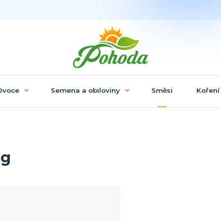
Ovoce
Semena a obiloviny
Směsi
Koření
0g