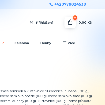
+420778024538
0
0,00 Kč
Přihlášení
Zelenina
Houby
Více
směs semínek a kustovnice Slunečnice loupaná (100 g),
lněné semínko hnědé (100 g), lněné semínko zlaté (100 g),
sezam loupaný (100 g), kustovnice (100 g) země původu: