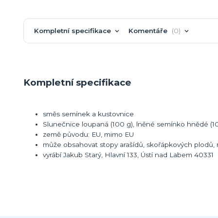
Kompletní specifikace
Komentáře
0
Kompletní specifikace
směs semínek a kustovnice
Slunečnice loupaná (100 g), lněné semínko hnědé (100
země původu: EU, mimo EU
může obsahovat stopy arašídů, skořápkových plodů, m
vyrábí Jakub Starý, Hlavní 133, Ústí nad Labem 40331