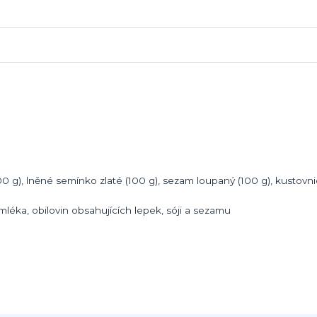
 g), lněné semínko zlaté (100 g), sezam loupaný (100 g), kustovni
léka, obilovin obsahujících lepek, sóji a sezamu