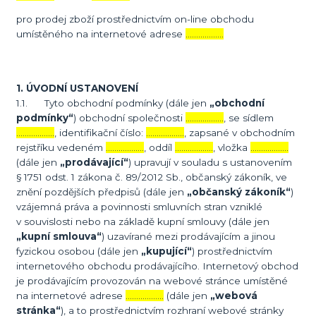
pro prodej zboží prostřednictvím on-line obchodu
umístěného na internetové adrese
………………
1. ÚVODNÍ USTANOVENÍ
1.1. Tyto obchodní podmínky (dále jen
„obchodní
podmínky“
) obchodní společnosti
………………
, se sídlem
………………
, identifikační číslo:
………………
, zapsané v obchodním
rejstříku vedeném
………………
, oddíl
………………
, vložka
………………
(dále jen
„prodávající“
) upravují v souladu s ustanovením
§ 1751 odst. 1 zákona č. 89/2012 Sb., občanský zákoník, ve
znění pozdějších předpisů (dále jen
„občanský zákoník“
)
vzájemná práva a povinnosti smluvních stran vzniklé
v souvislosti nebo na základě kupní smlouvy (dále jen
„kupní smlouva“
) uzavírané mezi prodávajícím a jinou
fyzickou osobou (dále jen
„kupující“
) prostřednictvím
internetového obchodu prodávajícího. Internetový obchod
je prodávajícím provozován na webové stránce umístěné
na internetové adrese
………………
(dále jen
„webová
stránka“
), a to prostřednictvím rozhraní webové stránky