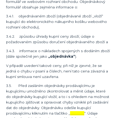
formulář ve webovém rozhraní obchodu. Objednávkový
formulář obsahuje zejména informace o:
3.4.1. objednávaném zboží (objednávané zboží „vloží“
kupující do elektronického nákupního košíku webového
rozhraní obchodu),
3.4.2. způsobu úhrady kupní ceny zboží, údaje o
požadovaném způsobu doručení objednávaného zboží a
3.4.3. informace o nákladech spojených s dodáním zboží
(dále společně jen jako
„objednávka“
).
V případě uvedení takové ceny, při níž je zjevné, že se
jedná o chybu v psaní a číslech, není tato cena závazná a
kupní smlouva není uzavřena.
3.5. Před zasláním objednávky prodávajícímu je
kupujícímu umožněno zkontrolovat a měnit údaje, které
do objednávky kupující vložil, a to i s ohledem na možnost
kupujícího zjišťovat a opravovat chyby vzniklé při zadávání
dat do objednávky. Objednávku odešle kupující
prodávajícímu kliknutím na tlačítko „
………………
“. Údaje