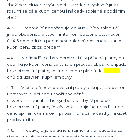
zboží ve smluvené výši. Není-li uvedeno výslovně jinak,
rozumí se dále kupní cenou i náklady spojené s dodáním
zboží.
4.3. Prodávající nepožaduje od kupujícího zálohu či
jinou obdobnou platbu. Tímto není dotčeno ustanovení
čl. 4.6 obchodních podmínek ohledně povinnosti uhradit
kupní cenu zboží předem.
4.4. V případě platby v hotovosti či v případě platby na
dobírku je kupní cena splatná při převzetí zboží. V případě
bezhotovostní platby je kupní cena splatná do
………………
dnů od uzavření kupní smlouvy.
4.5. V případě bezhotovostní platby je kupující povinen
uhrazovat kupní cenu zboží společně
s uvedením variabilního symbolu platby. V případě
bezhotovostní platby je závazek kupujícího uhradit kupní
cenu splněn okamžikem připsání příslušné částky na účet
prodávajícího.
4.6. Prodávající je oprávněn, zejména v případě, že ze
strany kupujícího nedojde k dodatečnému potvrzení