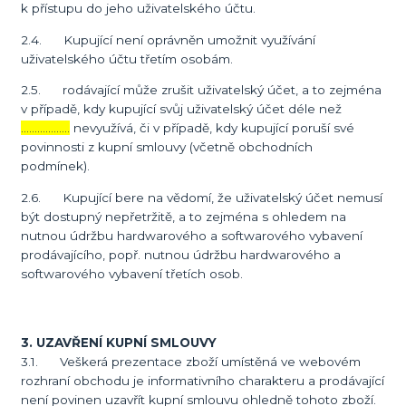
k přístupu do jeho uživatelského účtu.
2.4. Kupující není oprávněn umožnit využívání
uživatelského účtu třetím osobám.
2.5. rodávající může zrušit uživatelský účet, a to zejména
v případě, kdy kupující svůj uživatelský účet déle než
………………
nevyužívá, či v případě, kdy kupující poruší své
povinnosti z kupní smlouvy (včetně obchodních
podmínek).
2.6. Kupující bere na vědomí, že uživatelský účet nemusí
být dostupný nepřetržitě, a to zejména s ohledem na
nutnou údržbu hardwarového a softwarového vybavení
prodávajícího, popř. nutnou údržbu hardwarového a
softwarového vybavení třetích osob.
3. UZAVŘENÍ KUPNÍ SMLOUVY
3.1. Veškerá prezentace zboží umístěná ve webovém
rozhraní obchodu je informativního charakteru a prodávající
není povinen uzavřít kupní smlouvu ohledně tohoto zboží.