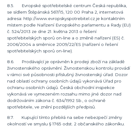
8.5. Evropské spotřebitelské centrum Česká republika,
se sídlem Štěpánská 567/15, 120 00 Praha 2, internetová
adresa: http://www.evropskyspotrebitel.cz je kontaktním
místem podle Nařízení Evropského parlamentu a Rady (EU)
č. 524/2013 ze dne 21. května 2013 o řešení
spotřebitelských sporů on-line a o změně nařízení (ES) č.
2006/2004 a směrnice 2009/22/ES (nařízení o řešení
spotřebitelských sporů on-line).
8.6. Prodávající je oprávněn k prodeji zboží na základě
živnostenského oprávnění. Živnostenskou kontrolu provádí
v rámci své působnosti příslušný živnostenský úřad. Dozor
nad oblastí ochrany osobních údajů vykonává Úřad pro
ochranu osobních údajů. Česká obchodní inspekce
vykonává ve vymezeném rozsahu mimo jiné dozor nad
dodržováním zákona č. 634/1992 Sb., o ochraně
spotřebitele, ve znění pozdějších předpisů.
8.7. Kupující tímto přebírá na sebe nebezpečí změny
okolností ve smyslu § 1765 odst. 2 občanského zákoníku.