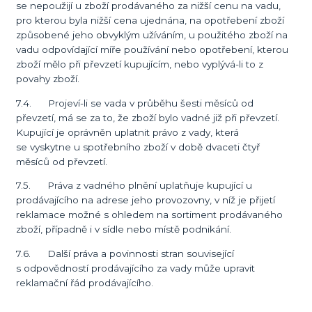
se nepoužijí u zboží prodávaného za nižší cenu na vadu,
pro kterou byla nižší cena ujednána, na opotřebení zboží
způsobené jeho obvyklým užíváním, u použitého zboží na
vadu odpovídající míře používání nebo opotřebení, kterou
zboží mělo při převzetí kupujícím, nebo vyplývá-li to z
povahy zboží.
7.4. Projeví-li se vada v průběhu šesti měsíců od
převzetí, má se za to, že zboží bylo vadné již při převzetí.
Kupující je oprávněn uplatnit právo z vady, která
se vyskytne u spotřebního zboží v době dvaceti čtyř
měsíců od převzetí.
7.5. Práva z vadného plnění uplatňuje kupující u
prodávajícího na adrese jeho provozovny, v níž je přijetí
reklamace možné s ohledem na sortiment prodávaného
zboží, případně i v sídle nebo místě podnikání.
7.6. Další práva a povinnosti stran související
s odpovědností prodávajícího za vady může upravit
reklamační řád prodávajícího.