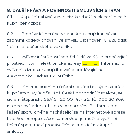
8. DALŠÍ PRÁVA A POVINNOSTI SMLUVNÍCH STRAN
8.1. Kupující nabývá vlastnictví ke zboží zaplacením celé
kupní ceny zboží.
8.2. Prodávající není ve vztahu ke kupujícímu vázán
žádnými kodexy chování ve smyslu ustanovení § 1826 odst.
1 písm. e) občanského zákoníku.
8.3. Vyřizování stížností spotřebitelů zajišťuje prodávající
prostřednictvím elektronické adresy
………………
. Informaci o
vyřízení stížnosti kupujícího zašle prodávající na
elektronickou adresu kupujícího.
8.4. K mimosoudnímu řešení spotřebitelských sporů z
kupní smlouvy je příslušná Česká obchodní inspekce, se
sídlem Štěpánská 567/15, 120 00 Praha 2, IČ: 000 20 869,
internetová adresa: https://adr.coi.cz/cs. Platformu pro
řešení sporů on-line nacházející se na internetové adrese
http://ec.europa.eu/consumers/odr je možné využít při
řešení sporů mezi prodávajícím a kupujícím z kupní
smlouvy.