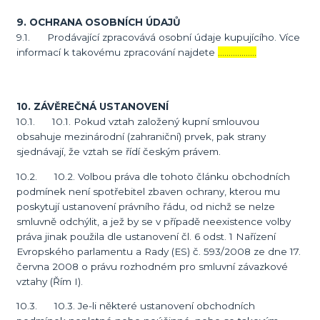
9. OCHRANA OSOBNÍCH ÚDAJŮ
9.1. Prodávající zpracovává osobní údaje kupujícího. Více
informací k takovému zpracování najdete
………………
10. ZÁVĚREČNÁ USTANOVENÍ
10.1. 10.1. Pokud vztah založený kupní smlouvou
obsahuje mezinárodní (zahraniční) prvek, pak strany
sjednávají, že vztah se řídí českým právem.
10.2. 10.2. Volbou práva dle tohoto článku obchodních
podmínek není spotřebitel zbaven ochrany, kterou mu
poskytují ustanovení právního řádu, od nichž se nelze
smluvně odchýlit, a jež by se v případě neexistence volby
práva jinak použila dle ustanovení čl. 6 odst. 1 Nařízení
Evropského parlamentu a Rady (ES) č. 593/2008 ze dne 17.
června 2008 o právu rozhodném pro smluvní závazkové
vztahy (Řím I).
10.3. 10.3. Je-li některé ustanovení obchodních