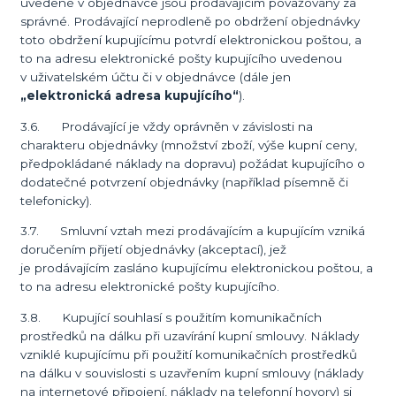
uvedené v objednávce jsou prodávajícím považovány za
správné. Prodávající neprodleně po obdržení objednávky
toto obdržení kupujícímu potvrdí elektronickou poštou, a
to na adresu elektronické pošty kupujícího uvedenou
v uživatelském účtu či v objednávce (dále jen
„elektronická adresa kupujícího“
).
3.6. Prodávající je vždy oprávněn v závislosti na
charakteru objednávky (množství zboží, výše kupní ceny,
předpokládané náklady na dopravu) požádat kupujícího o
dodatečné potvrzení objednávky (například písemně či
telefonicky).
3.7. Smluvní vztah mezi prodávajícím a kupujícím vzniká
doručením přijetí objednávky (akceptací), jež
je prodávajícím zasláno kupujícímu elektronickou poštou, a
to na adresu elektronické pošty kupujícího.
3.8. Kupující souhlasí s použitím komunikačních
prostředků na dálku při uzavírání kupní smlouvy. Náklady
vzniklé kupujícímu při použití komunikačních prostředků
na dálku v souvislosti s uzavřením kupní smlouvy (náklady
na internetové připojení, náklady na telefonní hovory) si