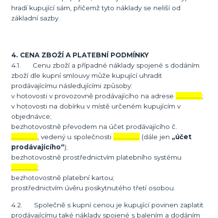
hradí kupující sám, přičemž tyto náklady se neliší od
základní sazby.
4. CENA ZBOŽÍ A PLATEBNÍ PODMÍNKY
4.1. Cenu zboží a případné náklady spojené s dodáním
zboží dle kupní smlouvy může kupující uhradit
prodávajícímu následujícími způsoby:
v hotovosti v provozovně prodávajícího na adrese
………………
;
v hotovosti na dobírku v místě určeném kupujícím v
objednávce;
bezhotovostně převodem na účet prodávajícího č.
………………
, vedený u společnosti
………………
(dále jen
„účet
prodávajícího“
);
bezhotovostně prostřednictvím platebního systému
………………
;
bezhotovostně platební kartou;
prostřednictvím úvěru poskytnutého třetí osobou.
4.2. Společně s kupní cenou je kupující povinen zaplatit
prodávajícímu také náklady spojené s balením a dodáním