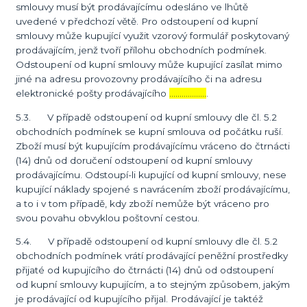
smlouvy musí být prodávajícímu odesláno ve lhůtě
uvedené v předchozí větě. Pro odstoupení od kupní
smlouvy může kupující využit vzorový formulář poskytovaný
prodávajícím, jenž tvoří přílohu obchodních podmínek.
Odstoupení od kupní smlouvy může kupující zasílat mimo
jiné na adresu provozovny prodávajícího či na adresu
elektronické pošty prodávajícího
………………
.
5.3. V případě odstoupení od kupní smlouvy dle čl. 5.2
obchodních podmínek se kupní smlouva od počátku ruší.
Zboží musí být kupujícím prodávajícímu vráceno do čtrnácti
(14) dnů od doručení odstoupení od kupní smlouvy
prodávajícímu. Odstoupí-li kupující od kupní smlouvy, nese
kupující náklady spojené s navrácením zboží prodávajícímu,
a to i v tom případě, kdy zboží nemůže být vráceno pro
svou povahu obvyklou poštovní cestou.
5.4. V případě odstoupení od kupní smlouvy dle čl. 5.2
obchodních podmínek vrátí prodávající peněžní prostředky
přijaté od kupujícího do čtrnácti (14) dnů od odstoupení
od kupní smlouvy kupujícím, a to stejným způsobem, jakým
je prodávající od kupujícího přijal. Prodávající je taktéž