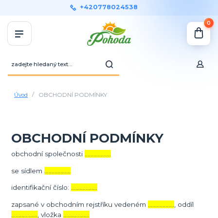
+420778024538
0
Úvod
OBCHODNÍ PODMÍNKY
OBCHODNÍ PODMÍNKY
obchodní společnosti
………………
se sídlem
………………
identifikační číslo:
………………
zapsané v obchodním rejstříku vedeném
………………
, oddíl
………………
, vložka
………………