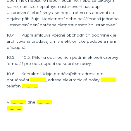
podmínek neplatné nebo neúčinné, nebo se takovým
stane, namísto neplatných ustanovení nastoupí
ustanovení, jehož smysl se neplatnému ustanovení co
nejvíce přibližuje. Neplatností nebo neúčinností jednoho
ustanovení není dotčena platnost ostatních ustanovení.
10.4. Kupní smlouva včetně obchodních podmínek je
archivována prodávajícím v elektronické podobě a není
přístupná.
10.5. 10.5. Přílohu obchodních podmínek tvoří vzorový
formulář pro odstoupení od kupní smlouvy.
10.6. Kontaktní údaje prodávajícího: adresa pro
doručování
………………
, adresa elektronické pošty
………………
,
telefon
………………
.
V
………………
dne
………………
………………