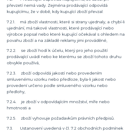
převzetí nemá vady. Zejména prodávající odpovídá
kupujícímu, že v době, kdy kupující zboží převzal:
7.2.1. má zboží vlastnosti, které si strany ujednaly, a chybí-li
ujednání, má takové vlastnosti, které prodávající nebo
výrobce popsal nebo které kupující očekával s ohledem na
povahu zboží a na základě reklamy jimi prováděné,
7.2.2. se zboží hodí k účelu, který pro jeho použití
prodávající uvádí nebo ke kterému se zboží tohoto druhu
obvykle používá,
7.2.3. zboží odpovídá jakostí nebo provedením
smluvenému vzorku nebo předloze, byla-li jakost nebo
provedení určeno podle smluveného vzorku nebo
předlohy,
7.2.4. je zboží v odpovídajícím množství, míře nebo
hmotnosti a
7.2.5. zboží vyhovuje požadavkům právních předpisů.
7.3. Ustanovení uvedená v čl. 7.2 obchodních podmínek