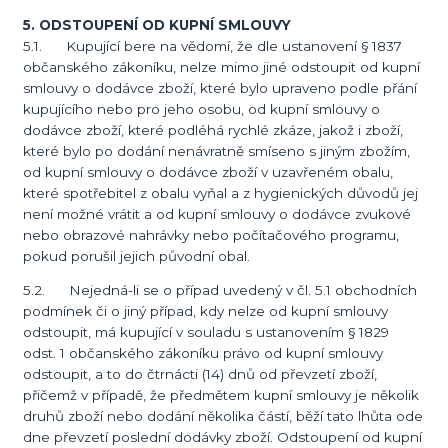
5. ODSTOUPENÍ OD KUPNÍ SMLOUVY
5.1. Kupující bere na vědomí, že dle ustanovení § 1837
občanského zákoníku, nelze mimo jiné odstoupit od kupní
smlouvy o dodávce zboží, které bylo upraveno podle přání
kupujícího nebo pro jeho osobu, od kupní smlouvy o
dodávce zboží, které podléhá rychlé zkáze, jakož i zboží,
které bylo po dodání nenávratně smíseno s jiným zbožím,
od kupní smlouvy o dodávce zboží v uzavřeném obalu,
které spotřebitel z obalu vyňal a z hygienických důvodů jej
není možné vrátit a od kupní smlouvy o dodávce zvukové
nebo obrazové nahrávky nebo počítačového programu,
pokud porušil jejich původní obal.
5.2. Nejedná-li se o případ uvedený v čl. 5.1 obchodních
podmínek či o jiný případ, kdy nelze od kupní smlouvy
odstoupit, má kupující v souladu s ustanovením § 1829
odst. 1 občanského zákoníku právo od kupní smlouvy
odstoupit, a to do čtrnácti (14) dnů od převzetí zboží,
přičemž v případě, že předmětem kupní smlouvy je několik
druhů zboží nebo dodání několika částí, běží tato lhůta ode
dne převzetí poslední dodávky zboží. Odstoupení od kupní