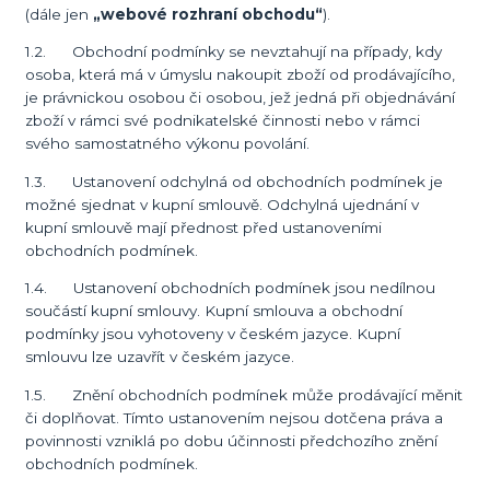
(dále jen
„webové rozhraní obchodu“
).
1.2. Obchodní podmínky se nevztahují na případy, kdy
osoba, která má v úmyslu nakoupit zboží od prodávajícího,
je právnickou osobou či osobou, jež jedná při objednávání
zboží v rámci své podnikatelské činnosti nebo v rámci
svého samostatného výkonu povolání.
1.3. Ustanovení odchylná od obchodních podmínek je
možné sjednat v kupní smlouvě. Odchylná ujednání v
kupní smlouvě mají přednost před ustanoveními
obchodních podmínek.
1.4. Ustanovení obchodních podmínek jsou nedílnou
součástí kupní smlouvy. Kupní smlouva a obchodní
podmínky jsou vyhotoveny v českém jazyce. Kupní
smlouvu lze uzavřít v českém jazyce.
1.5. Znění obchodních podmínek může prodávající měnit
či doplňovat. Tímto ustanovením nejsou dotčena práva a
povinnosti vzniklá po dobu účinnosti předchozího znění
obchodních podmínek.