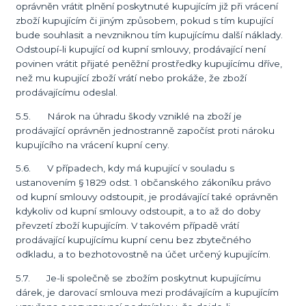
oprávněn vrátit plnění poskytnuté kupujícím již při vrácení
zboží kupujícím či jiným způsobem, pokud s tím kupující
bude souhlasit a nevzniknou tím kupujícímu další náklady.
Odstoupí-li kupující od kupní smlouvy, prodávající není
povinen vrátit přijaté peněžní prostředky kupujícímu dříve,
než mu kupující zboží vrátí nebo prokáže, že zboží
prodávajícímu odeslal.
5.5. Nárok na úhradu škody vzniklé na zboží je
prodávající oprávněn jednostranně započíst proti nároku
kupujícího na vrácení kupní ceny.
5.6. V případech, kdy má kupující v souladu s
ustanovením § 1829 odst. 1 občanského zákoníku právo
od kupní smlouvy odstoupit, je prodávající také oprávněn
kdykoliv od kupní smlouvy odstoupit, a to až do doby
převzetí zboží kupujícím. V takovém případě vrátí
prodávající kupujícímu kupní cenu bez zbytečného
odkladu, a to bezhotovostně na účet určený kupujícím.
5.7. Je-li společně se zbožím poskytnut kupujícímu
dárek, je darovací smlouva mezi prodávajícím a kupujícím