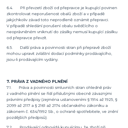
6.4. Při převzetí zboží od přepravce je kupující povinen
zkontrolovat neporušenost obalů zboží a v případě
jakýchkoliv závad toto neprodleně oznámit přepravci.
V případě shledání porušení obalu svědčícího o
neoprávněném vniknutí do zásilky nemusí kupující zásilku
od přepravce převzít.
6.5. Další práva a povinnosti stran při přepravě zboží
mohou upravit zvláštní dodací podmínky prodávajícího,
jsou-li prodávajícím vydány.
7. PRÁVA Z VADNÉHO PLNĚNÍ
7.1. Práva a povinnosti smluvních stran ohledně práv
z vadného plnění se řídí příslušnými obecně závaznými
právními předpisy (zejména ustanoveními § 1914 až 1925, §
2099 až 2117 a § 2161 až 2174 občanského zákoníku a
zákonem č. 634/1992 Sb., o ochraně spotřebitele, ve znění
pozdějších předpisů).
7.2. Prodávající odpovídá kupujícímu, že zboží při