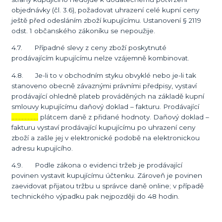
objednávky (čl. 3.6), požadovat uhrazení celé kupní ceny
ještě před odesláním zboží kupujícímu. Ustanovení § 2119
odst. 1 občanského zákoníku se nepoužije.
4.7. Případné slevy z ceny zboží poskytnuté
prodávajícím kupujícímu nelze vzájemně kombinovat.
4.8. Je-li to v obchodním styku obvyklé nebo je-li tak
stanoveno obecně závaznými právními předpisy, vystaví
prodávající ohledně plateb prováděných na základě kupní
smlouvy kupujícímu daňový doklad – fakturu. Prodávající
………………
plátcem daně z přidané hodnoty. Daňový doklad –
fakturu vystaví prodávající kupujícímu po uhrazení ceny
zboží a zašle jej v elektronické podobě na elektronickou
adresu kupujícího.
4.9. Podle zákona o evidenci tržeb je prodávající
povinen vystavit kupujícímu účtenku. Zároveň je povinen
zaevidovat přijatou tržbu u správce daně online; v případě
technického výpadku pak nejpozději do 48 hodin.