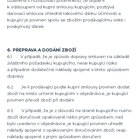
uzavřena s rozvazovací podmínkou, že dojde-li
k odstoupení od kupní smlouvy kupujícím, pozbývá
darovací smlouva ohledně takového dárku účinnosti a
kupující je povinen spolu se zbožím prodávajícímu vrátit i
poskytnutý dárek.
6. PŘEPRAVA A DODÁNÍ ZBOŽÍ
6.1. V případě, že je způsob dopravy smluven na základě
zvláštního požadavku kupujícího, nese kupující riziko
a případné dodatečné náklady spojené s tímto způsobem
dopravy.
6.2. Je-li prodávající podle kupní smlouvy povinen dodat
zboží na místo určené kupujícím v objednávce, je kupující
povinen převzít zboží při dodání.
6.3. V případě, že je z důvodů na straně kupujícího nutno
zboží doručovat opakovaně nebo jiným způsobem, než
bylo uvedeno v objednávce, je kupující povinen uhradit
náklady spojené s opakovaným doručováním zboží, resp.
náklady spojené s jiným způsobem doručení.