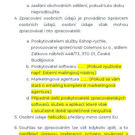
zasílání obchodních sdělení, pokud tuto dobu
neprodloužíte
Zpracování osobních údajů je prováděno Správcem
osobních údajů, osobní údaje však mohou
zpracovávat i tito zpracovatelé:
Poskytovatelem služby Eshop-rychle,
provozované společností Golemos s.r.o., sídlem
Zátkovo nábřeží 448/73, 370 01, České
Budějovice
Poskytovatel softwaru
……… (Pokud využíváte
např. Externí mailingový nástroj.)
Marketingová agentura
……… (Pokud se vám
stará o emailing kompletně marketingová
agentura.)
Případně další poskytovatelé zpracovatelských
softwarů, služeb a aplikací, které však
v současné době společnost nevyužívá.
Osobní údaje
nebudou
předány mimo území EU.
Souhlas se zpracováním lze vzít kdykoliv zpět, a to
například úpravou preferencí ochrany soukromí v