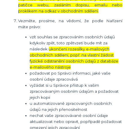
patičce webu, zasláním dopisu, emailu nebo
proklikem na odkaz v obchodním sdělení
.
Vezměte, prosíme, na vědomí, že podle Nařízení
máte právo:
vzít souhlas se zpracováním osobních údajů
kdykoliv zpět, toto zpětvzetí bude mít za
následek
ukončení rozesílky e-mailových
obchodních sdělení, popř. na vlastní žádost
fyzické odstranění osobních údajů z databáze
e-mailového nástroje
požadovat po Správci informaci, jaké vaše
osobní údaje zpracovává
vyžádat si u Správce přístup k vašim
zpracovávaným osobním údajům a požadovat
jejich kopii
u automatizovaně zpracovaných osobních
údajů na jejich přenositelnost
nechat vaše zpracovávané osobní údaje
aktualizovat nebo opravit, popřípadě požadovat
omezení jejich zpracování