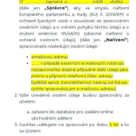
IČ ………………., zapsaná u ………………… , oddíl …, vložka …..
(dále jen
„Správce“
), aby ve smyslu nařízení
Evropského parlamentu a Rady (EU) č. 2016/679 o
ochraně fyzických osob v souvislosti se zpracováním
osobních údajů a o volném pohybu těchto údajů a o
zrušení směrnice 95/46/ES (obecné nařízení o
ochraně osobních údajů) (dále jen
„Nařízení“
),
zpracovával/a následující osobní údaje:
emailovou adresu
……… v případě externích e-mailových nástrojů
nezapomeňte doplnit případné další údaje jako
jméno a příjmení; telefonní číslo; adresu
bydliště apod. (newsletterový nástroj od Eshop-
rychle zpracovává jen e-mailovou adresu)
Výše uvedené osobní údaje budou zpracovány za
účelem:
zařazení do databáze pro zasílání online
obchodních sdělení.
Souhlas udělujete na zpracování po dobu
3 let
a to
za účelem: